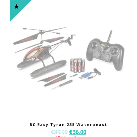
RC Easy Tyran 235 Waterbeast
€
39.99
€
36.00