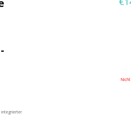
€
1
e
-
Nicht
ntegrierter