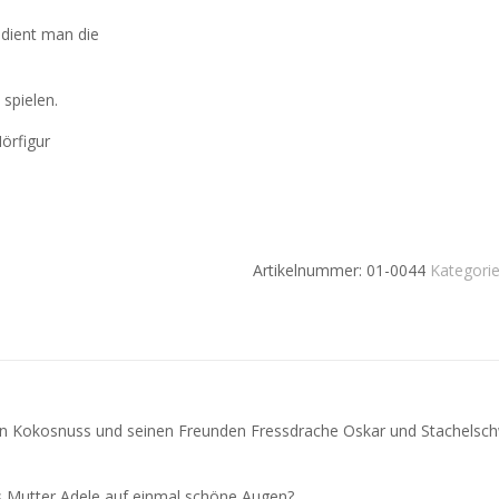
dient man die
spielen.
örfigur
Artikelnummer:
01-0044
Kategori
en Kokosnuss und seinen Freunden Fressdrache Oskar und Stachelsc
 Mutter Adele auf einmal schöne Augen?