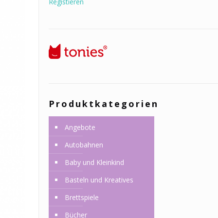
Registieren
Produktkategorien
Angebote
Autobahnen
Baby und Kleinkind
Basteln und Kreatives
Brettspiele
Bücher