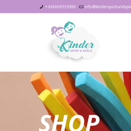
+436609333900
info@kindersportundspi
SHOP