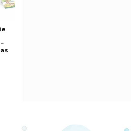
ie
 –
das