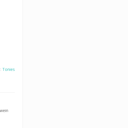
e:
Tonies
hwein