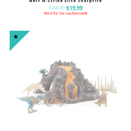
Nerf N-Strike Elite SharpFire
€
24.99
€
19.99
Wird für Sie nachbestellt