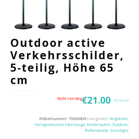
Outdoor active
Verkehrsschilder,
5-teilig, Höhe 65
cm
€
21.00
Nicht vorrätig
€
24.99
Artikelnummer:
70600404
Kategorien:
Angebote
,
Ferngesteuerte Fahrzeuge
,
Kinderautos
,
Outdoor
,
Rollenspiele
,
Sonstiges