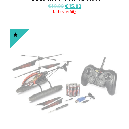
€
19.99
€
15.00
Nicht vorrätig