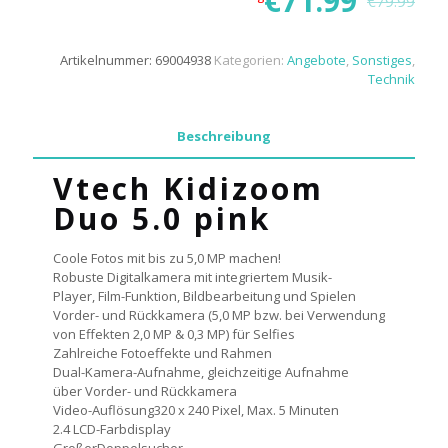
€
71.99
€
79.99
Artikelnummer:
69004938
Kategorien:
Angebote
,
Sonstiges
,
Technik
Beschreibung
Vtech Kidizoom
Duo 5.0 pink
Coole Fotos mit bis zu 5,0 MP machen!
Robuste Digitalkamera mit integriertem Musik-
Player, Film-Funktion, Bildbearbeitung und Spielen
Vorder- und Rückkamera (5,0 MP bzw. bei Verwendung
von Effekten 2,0 MP & 0,3 MP) für Selfies
Zahlreiche Fotoeffekte und Rahmen
Dual-Kamera-Aufnahme, gleichzeitige Aufnahme
über Vorder- und Rückkamera
Video-Auflösung320 x 240 Pixel, Max. 5 Minuten
2.4 LCD-Farbdisplay